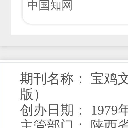
从承认到劳动——从马克
中国知网
[下载次数：
10
] |[网刊下载次数：
0
] |[引用频次：
0
] 
乡村振兴背景下农业农村
杨四毛;
2026年03期 v.46;No.231 45-51+106页
[查看摘要]
[在线
CiteSpace的知识图谱分析
[下载次数：
11
] |[网刊下载次数：
0
] |[引用频次：
0
] 
经济管理学·法学
蒋永甫;陈文慧;刘奕淮;
2026年03期 v.46;No.231 61-70页
[查看摘要]
[在线阅读]
农村劳动力转移对农业高
[下载次数：
14
] |[网刊下载次数：
0
] |[引用频次：
0
] 
期刊名称： 宝鸡
碳中和背景下重污染企业
于西部88个地级市面板数
版）
化路径研究
马莉;张梓倩;于紫妍;
创办日期： 1979
2026年03期 v.46;No.231 52-60页
[查看摘要]
[在线阅读]
韩姣姣;钟艳;汪钊;杨映竹;
[下载次数：
10
] |[网刊下载次数：
0
] |[引用频次：
0
] 
主管部门： 陕西
2026年03期 v.46;No.231 71-81页
[查看摘要]
[在线阅读]