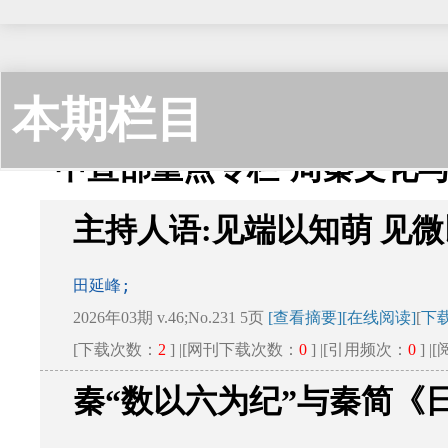
本期栏目
中宣部重点专栏·周秦文化
主持人语:见端以知萌 见
田延峰;
2026年03期 v.46;No.231 5页
[查看摘要]
[在线阅读]
[
下
[下载次数：
2
] |[网刊下载次数：
0
] |[引用频次：
0
] 
秦“数以六为纪”与秦简《
田延峰;