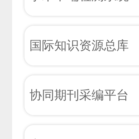
哲学·政治学
[下载次数：
27
] |[网刊下载次数：
0
] |[引用频次：
0
] 
从承认到劳动——从马克
以系统观念推进中国式现
杨四毛;
马健永;
国际知识资源总库
2026年03期 v.46;No.231 45-51+106页
[查看摘要]
[在线
2026年03期 v.46;No.231 30-37页
[查看摘要]
[在线阅读]
[下载次数：
11
] |[网刊下载次数：
0
] |[引用频次：
0
] 
[下载次数：
20
] |[网刊下载次数：
0
] |[引用频次：
0
] 
经济管理学·法学
以“第二个结合”推进新时
路径
农村劳动力转移对农业高
协同期刊采编平台
于西部88个地级市面板数
赵礼晋;张波;
2026年03期 v.46;No.231 38-44页
[查看摘要]
[在线阅读]
马莉;张梓倩;于紫妍;
[下载次数：
27
] |[网刊下载次数：
0
] |[引用频次：
0
] 
2026年03期 v.46;No.231 52-60页
[查看摘要]
[在线阅读]