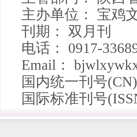
乡村振兴背景下农业农村
[下载次数：
20
] |[网刊下载次数：
0
] |[引用频次：
0
] 
主办单位： 宝鸡
我国流动商贩商事登记制
CiteSpace的知识图谱分析
刊期： 双月刊
陈华丽;尹苑;
蒋永甫;陈文慧;刘奕淮;
电话： 0917-3368
2026年03期 v.46;No.231 82-88页
[查看摘要]
[在线阅读]
2026年03期 v.46;No.231 61-70页
[查看摘要]
[在线阅读]
[下载次数：
8
] |[网刊下载次数：
0
] |[引用频次：
0
] 
[下载次数：
14
] |[网刊下载次数：
0
] |[引用频次：
0
] 
Email： bjwlxywk
革命文物违法案件行政督
碳中和背景下重污染企业
国内统一刊号(CN)： 
化路径研究
穆永强;马鑫帅;
国际标准刊号(ISSN)
2026年03期 v.46;No.231 89-96页
[查看摘要]
[在线阅读]
韩姣姣;钟艳;汪钊;杨映竹;
[下载次数：
10
] |[网刊下载次数：
0
] |[引用频次：
0
] 
2026年03期 v.46;No.231 71-81页
[查看摘要]
[在线阅读]
论中国现代化进程中的养
[下载次数：
20
] |[网刊下载次数：
0
] |[引用频次：
0
] 