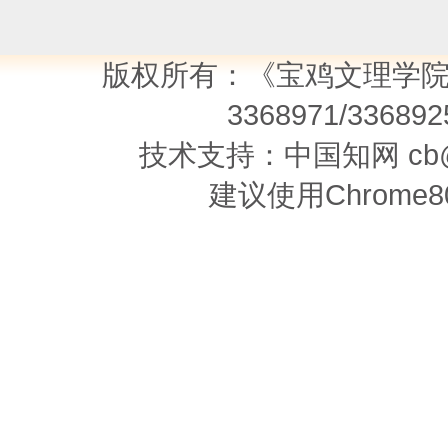
的理论分析
我国流动商贩商事登记制
李雪惠;
陈华丽;尹苑;
版权所有：《宝鸡文理学院学
2026年03期 v.46;No.231 97-106页
[查看摘要]
[在线阅读
2026年03期 v.46;No.231 82-88页
[查看摘要]
[在线阅读]
3368971/336892
[下载次数：
8
] |[网刊下载次数：
0
] |[引用频次：
0
] 
[下载次数：
8
] |[网刊下载次数：
0
] |[引用频次：
0
] 
技术支持：中国知网 cb@c
文学·历史学
革命文物违法案件行政督
建议使用Chrome8
明代插图本《西游记》中
穆永强;马鑫帅;
2026年03期 v.46;No.231 89-96页
[查看摘要]
[在线阅读]
李评本、世德堂本、杨闽
[下载次数：
10
] |[网刊下载次数：
0
] |[引用频次：
0
] 
论中国现代化进程中的养
安汝杰;
2026年03期 v.46;No.231 107-113页
[查看摘要]
[在线阅读
的理论分析
[下载次数：
9
] |[网刊下载次数：
0
] |[引用频次：
0
] 