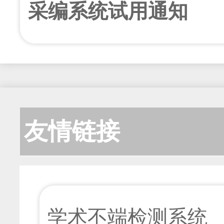
[下载次数：
11
] |[网刊下载次数：
0
] |[引用频次：
0
] 
[下载次数：
13
] |[网刊下载次数：
0
] |[引用频次：
0
] 
采编系统试用通知
哲学·政治学
周秦儒学“好恶”情端论
以系统观念推进中国式现
鲁建辉;
2026年03期 v.46;No.231 13-21页
[查看摘要]
[在线阅读]
马健永;
[下载次数：
9
] |[网刊下载次数：
0
] |[引用频次：
0
] 
2026年03期 v.46;No.231 30-37页
[查看摘要]
[在线阅读]
战国秦王游北河考——兼
[下载次数：
20
] |[网刊下载次数：
0
] |[引用频次：
0
] 
友情链接
地理问题
以“第二个结合”推进新时
路径
李兴;
2026年03期 v.46;No.231 22-29页
[查看摘要]
[在线阅读]
赵礼晋;张波;
[下载次数：
11
] |[网刊下载次数：
0
] |[引用频次：
0
] 
学术不端检测系统
2026年03期 v.46;No.231 38-44页
[查看摘要]
[在线阅读]